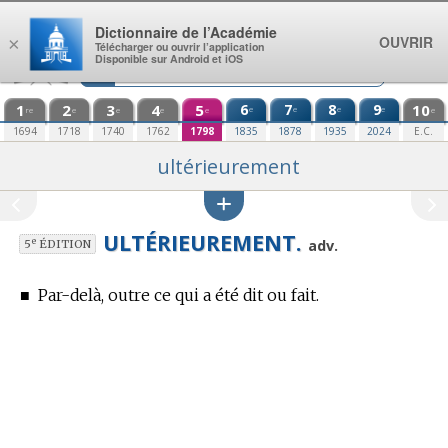
Aller au contenu
Dictionnaire de l’Académie
OUVRIR
×
Télécharger ou ouvrir l’application
Disponible sur Android et iOS
1
2
3
4
5
6
7
8
9
10
e
e
e
e
re
e
e
e
e
e
1694
1718
1740
1762
1798
1835
1878
1935
2024
E.C.
ultérieurement
ULTÉRIEUREMENT.
e
adv.
5
ÉDITION
■
Par-delà, outre ce qui a été dit ou fait.