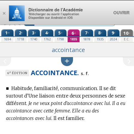
Aller au contenu
Dictionnaire de l’Académie
OUVRIR
×
Télécharger ou ouvrir l’application
Disponible sur Android et iOS
1
2
3
4
5
6
7
8
9
10
re
e
e
e
e
e
e
e
e
e
1694
1718
1740
1762
1798
1835
1878
1935
2024
E.C.
accointance
ACCOINTANCE.
e
s. f.
6
ÉDITION
■
Habitude, familiarité, communication. Il se dit
surtout d’Une liaison entre deux personnes de sexe
différent.
Je ne veux point d’accointance avec lui. Il a eu
accointance avec cette femme. Elle a eu des
accointances avec lui.
Il est familier.