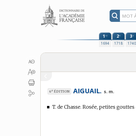
Aller au contenu
1
2
3
re
e
e
1694
1718
174
AIGUAIL.
e
s. m.
6
ÉDITION
■
T. de Chasse.
Rosée, petites gouttes 