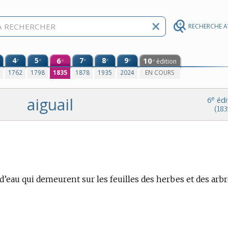
RECHERCHE 
4
5
6
7
8
9
10
e
e
e
e
e
édition
e
e
0
1762
1798
1835
1878
1935
2024
EN COURS
aiguail
e
6
édi
(183
d’eau qui demeurent sur les feuilles des herbes et des arbr