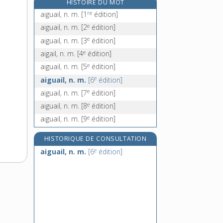
HISTOIRE DU MOT
aiguillade, n. f.
re
aiguail, n. m.
[1
édition]
aiguillage, n. m.
e
aiguail, n. m.
[2
édition]
e
aiguillat, n. m.
[8
édition]
e
aiguail, n. m.
[3
édition]
aiguille, n. f.
e
aigail, n. m.
[4
édition]
e
aiguail, n. m.
[5
édition]
e
aiguail, n. m.
[6
édition]
e
aiguail, n. m.
[7
édition]
e
aiguail, n. m.
[8
édition]
e
aiguail, n. m.
[9
édition]
HISTORIQUE DE CONSULTATION
e
aiguail, n. m.
[6
édition]