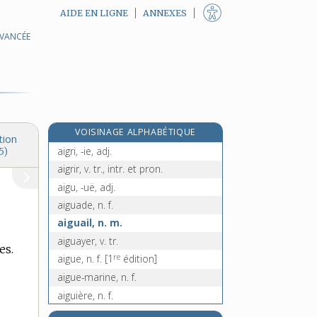
AIDE EN LIGNE
ANNEXES
AVANCÉE
aigremoine, n. f.
e
aigremore, n. m.
[6
édition]
aigret, -ette, adj.
aigrette, n. f.
aigretté, -ée, adj.
VOISINAGE ALPHABÉTIQUE
aigreur, n. f.
tion
aigri, -ie, adj.
5)
aigrir, v. tr., intr. et pron.
aigu, -uë, adj.
aiguade, n. f.
aiguail, n. m.
aiguayer, v. tr.
es.
re
aigue, n. f.
[1
édition]
aigue-marine, n. f.
aiguière, n. f.
e
aiguiérée, n. f.
[8
édition]