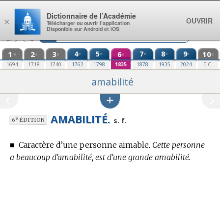
Aller au contenu
Dictionnaire de l’Académie
OUVRIR
×
Télécharger ou ouvrir l’application
Disponible sur Android et iOS
1
2
3
4
5
6
7
8
9
10
e
e
e
e
e
re
e
e
e
e
1694
1718
1740
1762
1798
1835
1878
1935
2024
E.C.
amabilité
AMABILITÉ.
e
s. f.
6
ÉDITION
■
Caractère d’une personne aimable.
Cette personne
a beaucoup d’amabilité, est d’une grande amabilité.