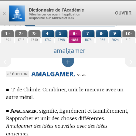
Aller au contenu
Dictionnaire de l’Académie
OUVRIR
×
Télécharger ou ouvrir l’application
Disponible sur Android et iOS
1
2
3
4
5
6
7
8
9
10
e
e
e
e
e
re
e
e
e
e
1694
1718
1740
1762
1798
1835
1878
1935
2024
E.C.
amalgamer
AMALGAMER.
e
v. a.
6
ÉDITION
■
T. de Chimie.
Combiner, unir le mercure avec un
autre métal.
Amalgamer,
■
signifie, figurément et familièrement,
Rapprocher et unir des choses différentes.
Amalgamer des idées nouvelles avec des idées
anciennes.