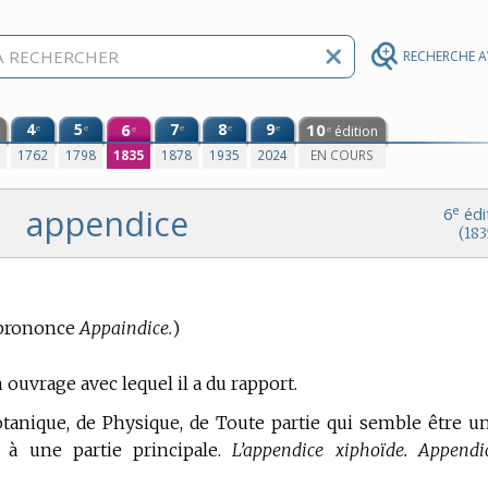
RECHERCHE 
4
5
6
7
8
9
10
e
e
e
e
e
édition
e
e
0
1762
1798
1835
1878
1935
2024
EN COURS
appendice
e
6
édi
(183
prononce
Appaindice.
)
 ouvrage avec lequel il a du rapport.
tanique, de Physique,
de Toute partie qui semble être u
 à une partie principale.
L’appendice xiphoïde. Appendi