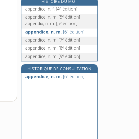
HISTOIRE DU MOT
e
appert il, v. impers.
[7
édition]
e
appendice, n. f.
[4
édition]
appertisation, n. f.
e
appendice, n. m.
[5
édition]
appertiser, v. tr.
e
appendix, n. m.
[5
édition]
appesantir, v. tr. et pron.
e
appendice, n. m.
[6
édition]
e
appendice, n. m.
[7
édition]
e
appendice, n. m.
[8
édition]
e
appendice, n. m.
[9
édition]
HISTORIQUE DE CONSULTATION
e
appendice, n. m.
[6
édition]