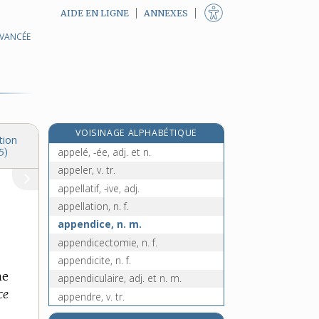
AIDE EN LIGNE
ANNEXES
AVANCÉE
appaumé, -ée, adj.
appauvrir, v. tr.
appauvrissement, n. m.
appeau, n. m.
appel, n. m.
VOISINAGE ALPHABÉTIQUE
appelant, -ante, adj. et n.
tion
appelé, -ée, adj. et n.
5)
appeler, v. tr.
appellatif, -ive, adj.
appellation, n. f.
appendice, n. m.
appendicectomie, n. f.
appendicite, n. f.
ne
appendiculaire, adj. et n. m.
ce
appendre, v. tr.
appentis, n. m.