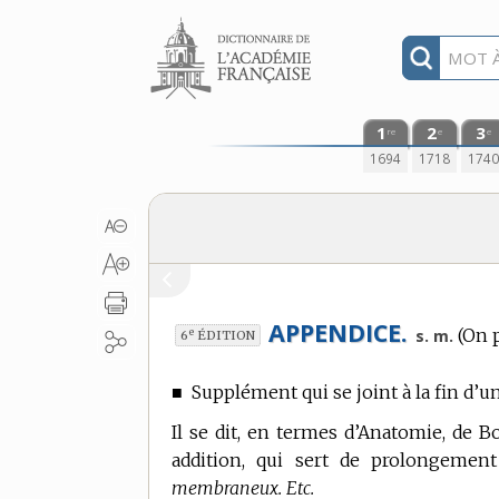
Aller au contenu
1
2
3
re
e
e
1694
1718
174
APPENDICE.
(On 
e
s. m.
6
ÉDITION
■
Supplément qui se joint à la fin d’un
Il se dit, en
termes d’Anatomie, de Bo
addition, qui sert de prolongement
membraneux. Etc.