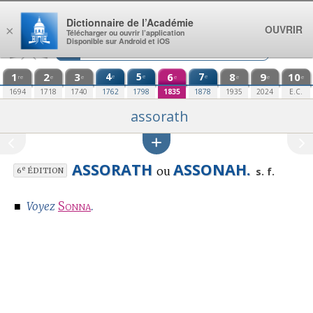
Aller au contenu
Dictionnaire de l’Académie
OUVRIR
×
Télécharger ou ouvrir l’application
Disponible sur Android et iOS
1
2
3
4
5
6
7
8
9
10
e
e
e
re
e
e
e
e
e
e
1694
1718
1740
1762
1798
1835
1878
1935
2024
E.C.
assorath
ASSORATH
ASSONAH.
ou
e
s. f.
6
ÉDITION
■
Sonna
.
Voyez