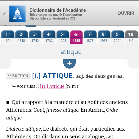
Aller au contenu
Dictionnaire de l’Académie
OUVRIR
×
Télécharger ou ouvrir l’application
Disponible sur Android et iOS
1
2
3
4
5
6
7
8
9
10
re
e
e
e
e
e
e
e
e
e
1694
1718
1740
1762
1798
1835
1878
1935
2024
E.C.
attique
ATTIQUE.
[I.]
e
adj. des deux genres.
6
ÉDITION
↪
voir aussi :
[II.]
Attique
(n. m.)
■
Qui a rapport à la manière et au goût des anciens
Athéniens.
Goût, finesse attique.
En Archit.,
Ordre
attique.
Dialecte attique,
Le dialecte qui était particulier aux
Athéniens. On dit dans un sens analogue,
Les