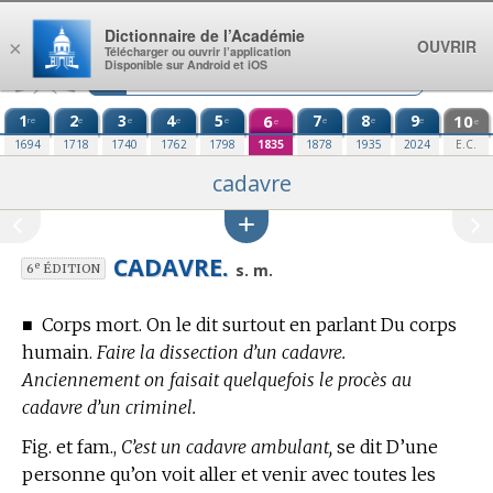
Aller au contenu
Dictionnaire de l’Académie
OUVRIR
×
Télécharger ou ouvrir l’application
Disponible sur Android et iOS
1
2
3
4
5
6
7
8
9
10
re
e
e
e
e
e
e
e
e
e
1694
1718
1740
1762
1798
1835
1878
1935
2024
E.C.
cadavre
CADAVRE.
e
s. m.
6
ÉDITION
■
Corps mort. On le dit surtout en parlant Du corps
humain.
Faire la dissection d’un cadavre.
Anciennement on faisait quelquefois le procès au
cadavre d’un criminel.
Fig. et fam.,
C’est un cadavre ambulant,
se dit D’une
personne qu’on voit aller et venir avec toutes les