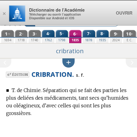
Aller au contenu
Dictionnaire de l’Académie
OUVRIR
×
Télécharger ou ouvrir l’application
Disponible sur Android et iOS
1
2
3
4
5
6
7
8
9
10
e
e
e
e
re
e
e
e
e
e
1694
1718
1740
1762
1798
1835
1878
1935
2024
E.C.
cribration
CRIBRATION.
e
s. f.
6
ÉDITION
■
T. de Chimie.
Séparation qui se fait des parties les
plus deliées des médicaments, tant secs qu’humides
ou oléagineux, d’avec celles qui sont les plus
grossières.