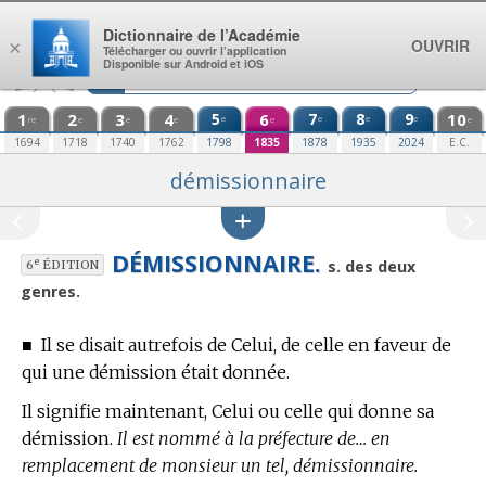
Aller au contenu
Dictionnaire de l’Académie
OUVRIR
×
Télécharger ou ouvrir l’application
Disponible sur Android et iOS
1
2
3
4
5
6
7
8
9
10
e
e
e
e
re
e
e
e
e
e
1694
1718
1740
1762
1798
1835
1878
1935
2024
E.C.
démissionnaire
DÉMISSIONNAIRE.
e
s. des deux
6
ÉDITION
genres.
■
Il se disait autrefois de Celui, de celle en faveur de
qui une démission était donnée.
Il signifie maintenant, Celui ou celle qui donne sa
démission.
Il est nommé à la préfecture de… en
remplacement de monsieur un tel, démissionnaire.