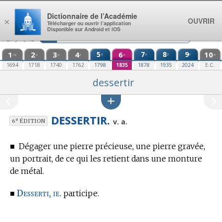
Aller au contenu
Dictionnaire de l’Académie
OUVRIR
×
Télécharger ou ouvrir l’application
Disponible sur Android et iOS
1
2
3
4
5
6
7
8
9
10
e
e
e
e
re
e
e
e
e
e
1694
1718
1740
1762
1798
1835
1878
1935
2024
E.C.
dessertir
DESSERTIR.
e
v. a.
6
ÉDITION
■
Dégager une pierre précieuse, une pierre gravée,
un portrait, de ce qui les retient dans une monture
de métal.
Desserti, ie.
■
participe.