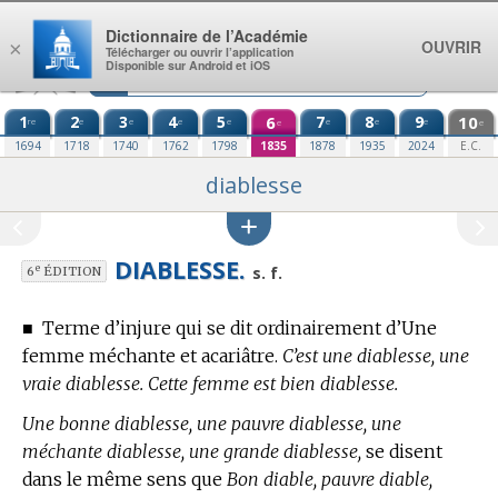
Aller au contenu
Dictionnaire de l’Académie
OUVRIR
×
Télécharger ou ouvrir l’application
Disponible sur Android et iOS
1
2
3
4
5
6
7
8
9
10
re
e
e
e
e
e
e
e
e
e
1694
1718
1740
1762
1798
1835
1878
1935
2024
E.C.
diablesse
DIABLESSE.
e
s. f.
6
ÉDITION
■
Terme d’injure
qui se dit ordinairement d’Une
femme méchante et acariâtre.
C’est une diablesse, une
vraie diablesse. Cette femme est bien diablesse.
Une bonne diablesse, une pauvre diablesse, une
méchante diablesse, une grande diablesse,
se disent
dans le même sens que
Bon diable, pauvre diable,