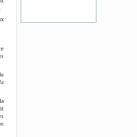
nt
.
ux
re
es
du
la
la
it
es
on