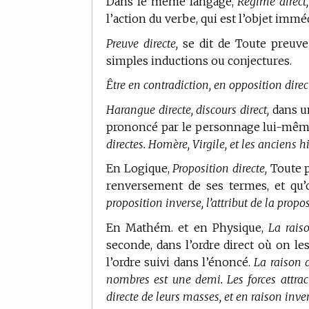
Dans le même langage,
Régime direct,
l’action du verbe, qui est l’objet imm
Preuve directe,
se dit de Toute preuve
simples inductions ou conjectures.
Être en contradiction, en opposition direc
Harangue directe, discours direct,
dans un
prononcé par le personnage lui-mê
directes. Homère, Virgile, et les anciens h
En Logique,
Proposition directe,
Toute p
renversement de ses termes, et qu
proposition inverse, l’attribut de la propos
En Mathém. et en Physique,
La rais
seconde, dans l’ordre direct où on l
l’ordre suivi dans l’énoncé.
La raison d
nombres est une demi. Les forces attrac
directe de leurs masses, et en raison inver