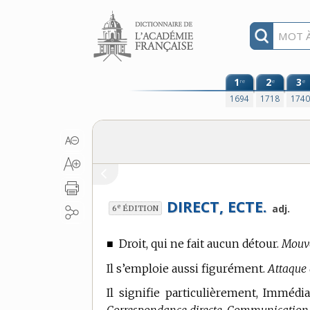
Aller au contenu
1
2
3
re
e
e
1694
1718
174
DIRECT, ECTE.
e
adj.
6
ÉDITION
■
Droit, qui ne fait aucun détour.
Mouve
Il s’emploie aussi figurément.
Attaque 
Il signifie particulièrement, Immédia