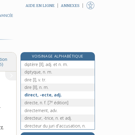
AIDE EN LIGNE
ANNEXES
AVANCÉE
dipneustes, n. m. pl.
dipôle, n. m.
dipsacées, n. f. pl.
dipsomane, adj.
dipsomanie, n. f.
VOISINAGE ALPHABÉTIQUE
diptère [I], adj.
tion
diptère [II], adj. et n. m.
5)
diptyque, n. m.
dire [I], v. tr.
dire [II], n. m.
direct, -ecte, adj.
e
directe, n. f.
[7
édition]
.
directement, adv.
directeur, -trice, n. et adj.
directeur du juri d'accusation, n.
t.
e
m.
[5
édition]