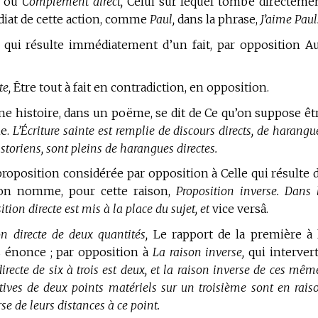
ou
Complément direct,
Celui sur lequel tombe directeme
édiat de cette action, comme
Paul,
dans la phrase,
J’aime Paul
 qui résulte immédiatement d’un fait, par opposition A
te,
Être tout à fait en contradiction, en opposition.
e histoire, dans un poëme, se dit de Ce qu’on suppose êt
me.
L’Écriture sainte est remplie de discours directs, de harangu
istoriens, sont pleins de harangues directes.
roposition considérée par opposition à Celle qui résulte 
’on nomme, pour cette raison,
Proposition inverse. Dans 
ition directe est mis à la place du sujet, et
vice versâ.
on directe de deux quantités,
Le rapport de la première à 
es énonce ; par opposition à
La raison inverse,
qui intervert
irecte de six à trois est deux, et la raison inverse de ces mêm
tives de deux points matériels sur un troisième sont en rais
se de leurs distances à ce point.