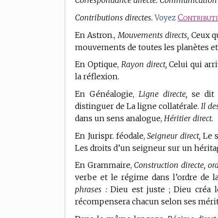
Correspondance directe. Communication di
Contributions directes.
Contribut
Voyez
En Astron.,
Mouvements directs,
Ceux qu
mouvements de toutes les planètes et d
En Optique,
Rayon direct,
Celui qui arr
la réflexion.
En Généalogie,
Ligne directe,
se dit 
distinguer de La ligne collatérale.
Il de
dans un sens analogue,
Héritier direct.
En Jurispr. féodale,
Seigneur direct,
Le s
Les droits d’un seigneur sur un héritag
En Grammaire,
Construction directe, ord
verbe et le régime dans l’ordre de l
phrases :
Dieu est juste ; Dieu créa l
récompensera chacun selon ses méri