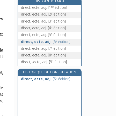
HISTOIRE DU MOT
directif, -ive, adj.
re
direct, ecte, adj.
[1
édition]
direction, n. f.
e
direct, ecte, adj.
[2
édition]
directionnel, -elle, adj.
es
e
direct, ecte, adj.
[3
édition]
directive, n. f.
e
direct, ecte, adj.
[4
édition]
directivité, n. f.
ar
e
direct, ecte, adj.
[5
édition]
e
direct, ecte, adj.
[6
édition]
e
direct, ecte, adj.
[7
édition]
la
e
direct, ecte, adj.
[8
édition]
it
e
direct, -ecte, adj.
[9
édition]
e,
HISTORIQUE DE CONSULTATION
e
direct, ecte, adj.
[6
édition]
le
es
s,