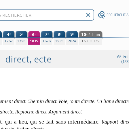
RECHERCHE 
4
5
6
7
8
9
10
e
e
e
e
e
édition
e
e
0
1762
1798
1835
1878
1935
2024
EN COURS
direct, ecte
e
6
édi
(183
ment direct. Chemin direct. Voie, route directe. En ligne directe
directe. Reproche direct. Argument direct.
t, qui a lieu, qui se fait sans intermédiaire.
Rapport direc