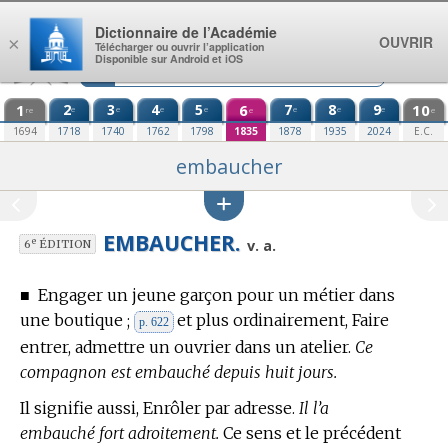
Aller au contenu
Dictionnaire de l’Académie
OUVRIR
×
Télécharger ou ouvrir l’application
Disponible sur Android et iOS
1
2
3
4
5
6
7
8
9
10
e
e
e
e
e
e
e
re
e
e
1694
1718
1740
1762
1798
1835
1878
1935
2024
E.C.
embaucher
EMBAUCHER.
e
v. a.
6
ÉDITION
■
Engager un jeune garçon pour un métier dans
une boutique ;
et plus ordinairement, Faire
p. 622
entrer, admettre un ouvrier dans un atelier.
Ce
compagnon est embauché depuis huit jours.
Il signifie aussi, Enrôler par adresse.
Il l’a
embauché fort adroitement.
Ce sens et le précédent