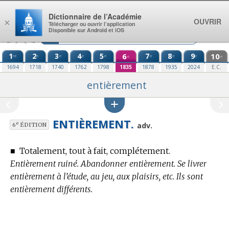
Aller au contenu
Dictionnaire de l’Académie
OUVRIR
×
Télécharger ou ouvrir l’application
Disponible sur Android et iOS
1
2
3
4
5
6
7
8
9
10
re
e
e
e
e
e
e
e
e
e
1694
1718
1740
1762
1798
1835
1878
1935
2024
E.C.
entièrement
ENTIÈREMENT.
e
adv.
6
ÉDITION
■
Totalement, tout à fait, complétement.
Entièrement ruiné. Abandonner entièrement. Se livrer
entièrement à l’étude, au jeu, aux plaisirs, etc. Ils sont
entièrement différents.