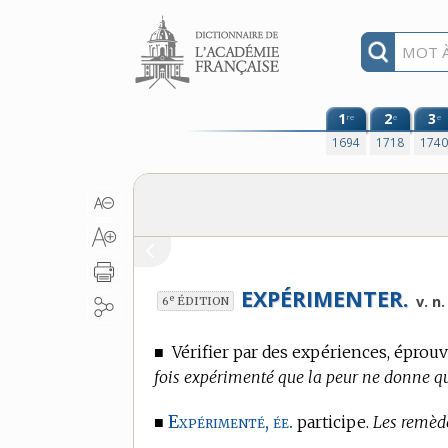
Aller au contenu
1
2
3
re
e
e
1694
1718
174
EXPÉRIMENTER.
e
v. n
6
ÉDITION
■
Vérifier par des expériences, éprou
fois expérimenté que la peur ne donne q
Expérimenté, ée.
■
participe.
Les remède