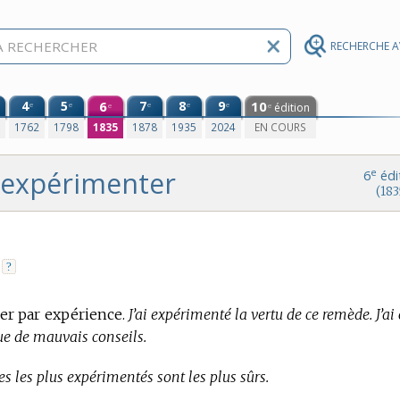
RECHERCHE 
4
5
6
7
8
9
10
e
e
e
e
e
édition
e
e
0
1762
1798
1835
1878
1935
2024
EN COURS
expérimenter
e
6
édi
(183
?
.
ver par expérience.
J’ai expérimenté la vertu de ce remède. J’ai
ue de mauvais conseils.
s les plus expérimentés sont les plus sûrs.