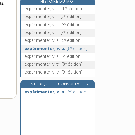
HISTOIRE DU MOT
et
expiateur, -trice, adj.
re
experimenter, v. a.
[1
édition]
expiation, n. f.
e
experimenter, v. a.
[2
édition]
expiatoire, adj.
e
expérimenter, v. a.
[3
édition]
expier, v. tr.
e
expérimenter, v. a.
[4
édition]
e
expérimenter, v. a.
[5
édition]
e
expérimenter, v. a.
[6
édition]
e
expérimenter, v. a.
[7
édition]
e
expérimenter, v. tr.
[8
édition]
e
expérimenter, v. tr.
[9
édition]
HISTORIQUE DE CONSULTATION
e
expérimenter, v. a.
[6
édition]