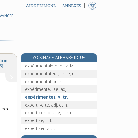
AIDE EN LIGNE
ANNEXES
AVANCÉE
expéditeur, -trice, n. et adj.
expéditif, -ive, adj.
expédition, n. f.
expéditionnaire, n. et adj.
expérience, n. f.
VOISINAGE ALPHABÉTIQUE
expérimental, -ale, adj.
tion
expérimentalement, adv.
5)
expérimentateur, -trice, n.
expérimentation, n. f.
expérimenté, -ée, adj.
expérimenter, v. tr.
expert, -erte, adj. et n.
 cent
expert-comptable, n. m.
expertise, n. f.
expertiser, v. tr.
expiable, adj.