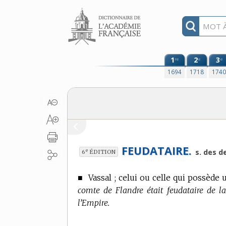
Aller au contenu
1
2
3
re
e
e
1694
1718
174
FEUDATAIRE.
e
s. des d
6
ÉDITION
■
Vassal ; celui ou celle qui possède 
comte de Flandre était feudataire de la 
l’Empire.