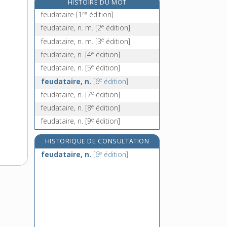
HISTOIRE DU MOT
feuillaison, n. f.
re
feudataire
[1
édition]
e
feuillans, n. m. pl.
[5
édition]
e
feudataire, n. m.
[2
édition]
feuillant, -antine, n.
e
feudataire, n. m.
[3
édition]
feuillantine, n. f.
e
feudataire, n.
[4
édition]
e
feudataire, n.
[5
édition]
e
feudataire, n.
[6
édition]
e
feudataire, n.
[7
édition]
e
feudataire, n.
[8
édition]
e
feudataire, n.
[9
édition]
HISTORIQUE DE CONSULTATION
e
feudataire, n.
[6
édition]