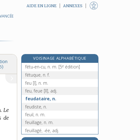
AIDE EN LIGNE
ANNEXES
AVANCÉE
féticheur, n. m.
fétichisme, n. m.
fétichiste, adj.
fétide, adj.
fétidité, n. f.
VOISINAGE ALPHABÉTIQUE
fétu, n. m.
tion
e
fétu-en-cu, n. m.
[5
édition]
5)
fétuque, n. f.
feu [I], n. m.
feu, feue [II], adj.
feudataire, n.
feudiste, n.
.
Le
feuil, n. m.
s de
feuillage, n. m.
feuillagé, -ée, adj.
feuillagiste, n.