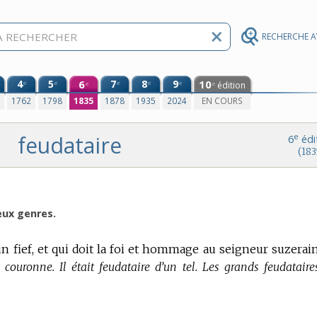
RECHERCHE 
4
5
6
7
8
9
10
e
e
e
e
e
édition
e
e
0
1762
1798
1835
1878
1935
2024
EN COURS
feudataire
e
6
édi
(183
eux genres.
un fief, et qui doit la foi et hommage au seigneur suzerain
couronne. Il était feudataire d’un tel. Les grands feudataire