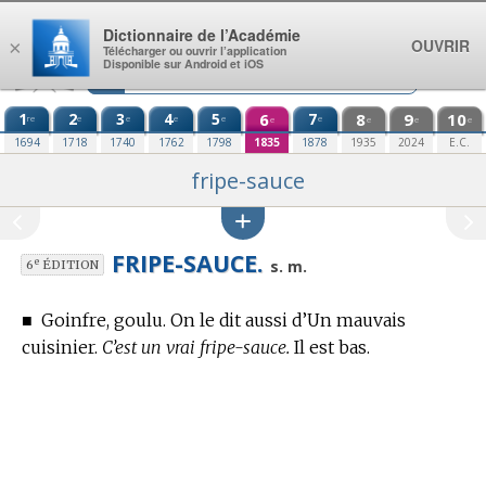
Aller au contenu
Dictionnaire de l’Académie
OUVRIR
×
Télécharger ou ouvrir l’application
Disponible sur Android et iOS
1
2
3
4
5
6
7
8
9
10
re
e
e
e
e
e
e
e
e
e
1694
1718
1740
1762
1798
1835
1878
1935
2024
E.C.
fripe-sauce
FRIPE-SAUCE.
e
s. m.
6
ÉDITION
■
Goinfre, goulu. On le dit aussi d’Un mauvais
cuisinier.
C’est un vrai fripe-sauce.
Il est bas.