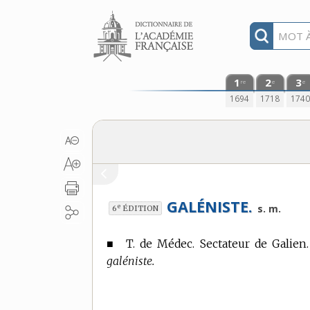
Aller au contenu
1
2
3
re
e
e
1694
1718
174
GALÉNISTE.
e
s. m.
6
ÉDITION
■
T. de Médec.
Sectateur de Galien.
galéniste.