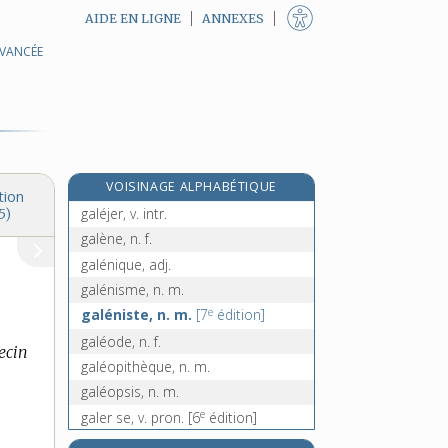
AIDE EN LIGNE
ANNEXES
AVANCÉE
galéace, n. f.
galéasse, n. f.
galée, n. f.
e
galefretier, n. m.
[5
édition]
galéga, n. m.
VOISINAGE ALPHABÉTIQUE
galéjade, n. f.
tion
galéjer, v. intr.
5)
galène, n. f.
galénique, adj.
galénisme, n. m.
e
galéniste, n. m.
[7
édition]
galéode, n. f.
ecin
galéopithèque, n. m.
galéopsis, n. m.
e
galer se, v. pron.
[6
édition]
galère, n. f.