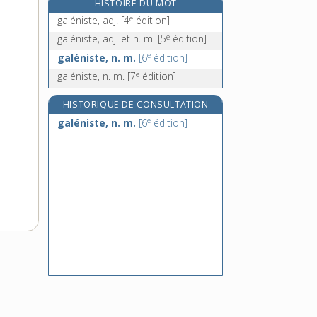
HISTOIRE DU MOT
galerie, n. f.
e
galéniste, adj.
[4
édition]
galérien, n. m.
e
galéniste, adj. et n. m.
[5
édition]
galerne, n. f.
e
galéniste, n. m.
[6
édition]
galet, n. m.
e
galéniste, n. m.
[7
édition]
HISTORIQUE DE CONSULTATION
e
galéniste, n. m.
[6
édition]