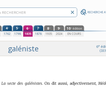
RECHERCHE 
4
5
6
7
8
9
10
e
e
e
édition
e
e
e
e
0
1762
1798
1835
1878
1935
2024
EN COURS
galéniste
e
6
édi
(183
La secte des galénistes.
On dit aussi, adjectivement,
Méd