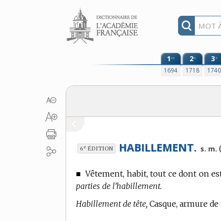
Aller au contenu
1
2
3
re
e
e
1694
1718
174
HABILLEMENT.
(
e
s. m.
6
ÉDITION
■
Vêtement, habit, tout ce dont on est
parties de l’habillement.
Habillement de tête,
Casque, armure de tê