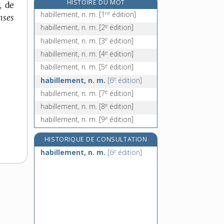
HISTOIRE DU MOT
, de
habitacle, n. m.
re
habillement, n. m.
[1
édition]
nses
habitant, -ante, n.
e
habillement, n. m.
[2
édition]
habitat, n. m.
e
habillement, n. m.
[3
édition]
habitation, n. f.
e
habillement, n. m.
[4
édition]
e
habillement, n. m.
[5
édition]
e
habillement, n. m.
[6
édition]
e
habillement, n. m.
[7
édition]
e
habillement, n. m.
[8
édition]
e
habillement, n. m.
[9
édition]
HISTORIQUE DE CONSULTATION
e
habillement, n. m.
[6
édition]