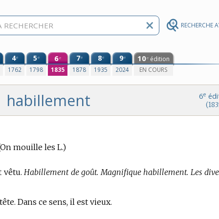
RECHERCHE 
4
5
6
7
8
9
10
e
e
e
e
e
édition
e
e
0
1762
1798
1835
1878
1935
2024
EN COURS
habillement
e
6
édi
(183
On mouille les L.)
 vêtu.
Habillement de goût. Magnifique habillement. Les dive
te. Dans ce sens, il est vieux.