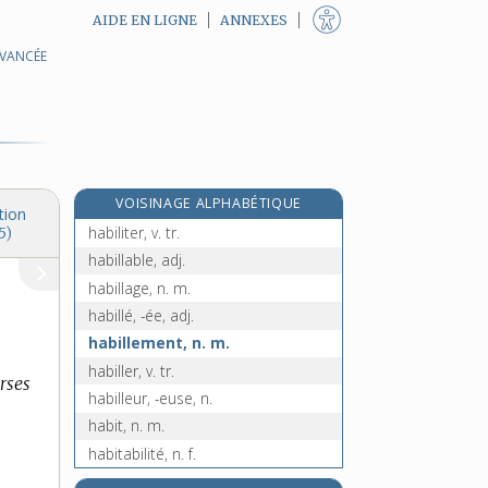
AIDE EN LIGNE
ANNEXES
AVANCÉE
habile, adj.
habilement, adv.
habileté, n. f.
e
habilissime, adj.
[5
édition]
habilitation, n. f.
VOISINAGE ALPHABÉTIQUE
habilité, n. f.
tion
habiliter, v. tr.
5)
habillable, adj.
habillage, n. m.
habillé, -ée, adj.
habillement, n. m.
habiller, v. tr.
rses
habilleur, -euse, n.
habit, n. m.
habitabilité, n. f.
habitable, adj.