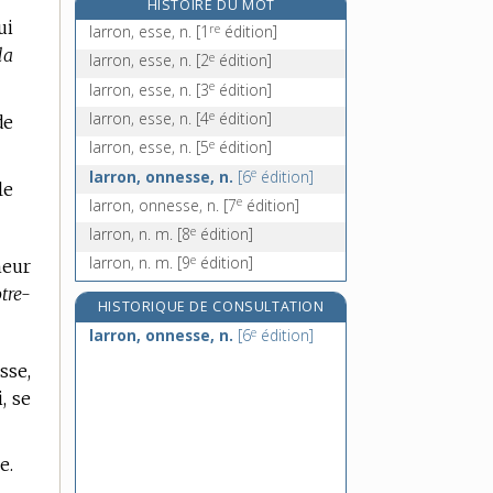
HISTOIRE DU MOT
larvé, -ée, adj.
ui
re
larron, esse, n.
[1
édition]
laryngal, -ale, adj.
la
e
larron, esse, n.
[2
édition]
laryngé, -ée, adj.
e
larron, esse, n.
[3
édition]
laryngectomie, n. f.
e
larron, esse, n.
[4
édition]
de
e
larron, esse, n.
[5
édition]
e
larron, onnesse, n.
[6
édition]
le
e
larron, onnesse, n.
[7
édition]
e
larron, n. m.
[8
édition]
e
larron, n. m.
[9
édition]
neur
tre-
HISTORIQUE DE CONSULTATION
e
larron, onnesse, n.
[6
édition]
sse,
, se
e.