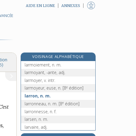
AIDE EN LIGNE
ANNEXES
AVANCÉE
larigot, n. m.
e
larix, n. m.
[8
édition]
larme, n. f.
larme-de-Job, n. f.
larmier, n. m.
VOISINAGE ALPHABÉTIQUE
larmières, n. f. pl.
tion
larmoiement, n. m.
5)
larmoyant, -ante, adj.
larmoyer, v. intr.
e
larmoyeur, euse, n.
[8
édition]
larron, n. m.
e
larronneau, n. m.
[8
édition]
C’est
larronnesse, n. f.
larsen, n. m.
s,
larvaire, adj.
larve, n. f.