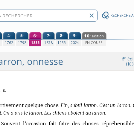
RECHERCHE 
4
5
6
7
8
9
10
e
e
e
e
e
édition
e
e
0
1762
1798
1835
1878
1935
2024
EN COURS
larron, onnesse
e
6
édi
(183
.
s.
furtivement quelque chose.
Fin, subtil larron. C’est un larron. 
. On a pris le larron. Les chiens aboient au larron.
Souvent l’occasion fait faire des choses répréhensible