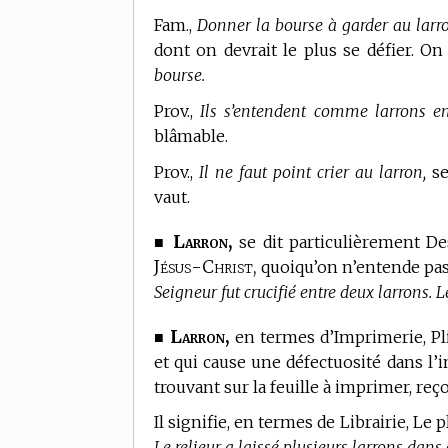
Fam.,
Donner la bourse à garder au larr
dont on devrait le plus se défier. O
bourse.
Prov.,
Ils s’entendent comme larrons en
blâmable.
Prov.,
Il ne faut point crier au larron,
se
vaut.
Larron,
■
se dit particulièrement De
Jésus-Christ,
quoiqu’on n’entende pas
Seigneur fut crucifié entre deux larrons. 
Larron,
■
en
termes d’Imprimerie,
Pl
et qui cause une défectuosité dans l’i
trouvant sur la feuille à imprimer, reço
Il signifie, en
termes de Librairie,
Le pl
Le relieur a laissé plusieurs larrons dans