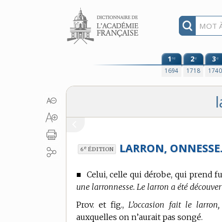
Aller au contenu
1
2
3
re
e
e
1694
1718
174
LARRON, ONNESSE
e
6
ÉDITION
■
Celui, celle qui dérobe, qui prend 
une larronnesse. Le larron a été découvert
Prov. et fig.,
L’occasion fait le larron,
auxquelles on n’aurait pas songé.