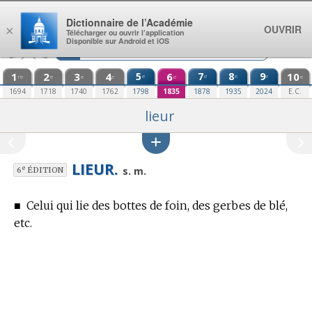
Aller au contenu
Dictionnaire de l’Académie
OUVRIR
×
Télécharger ou ouvrir l’application
Disponible sur Android et iOS
1
2
3
4
5
6
7
8
9
10
e
e
e
e
re
e
e
e
e
e
1694
1718
1740
1762
1798
1835
1878
1935
2024
E.C.
lieur
LIEUR.
e
s. m.
6
ÉDITION
■
Celui qui lie des bottes de foin, des gerbes de blé,
etc.