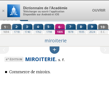
Aller au contenu
Dictionnaire de l’Académie
OUVRIR
×
Télécharger ou ouvrir l’application
Disponible sur Android et iOS
1
2
3
4
5
6
7
8
9
10
e
e
e
e
e
e
e
re
e
e
1694
1718
1740
1762
1798
1835
1878
1935
2024
E.C.
miroiterie
MIROITERIE.
e
s. f.
6
ÉDITION
■
Commerce de miroirs.