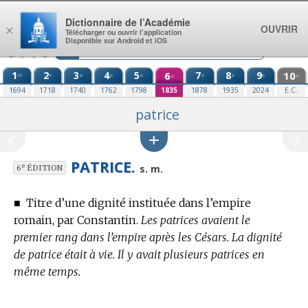
Aller au contenu
Dictionnaire de l’Académie
OUVRIR
×
Télécharger ou ouvrir l’application
Disponible sur Android et iOS
1
2
3
4
5
6
7
8
9
10
re
e
e
e
e
e
e
e
e
e
1694
1718
1740
1762
1798
1835
1878
1935
2024
E.C.
patrice
PATRICE.
e
s. m.
6
ÉDITION
■
Titre d’une dignité instituée dans l’empire
romain, par Constantin.
Les patrices avaient le
premier rang dans l’empire après les Césars. La dignité
de patrice était à vie. Il y avait plusieurs patrices en
même temps.