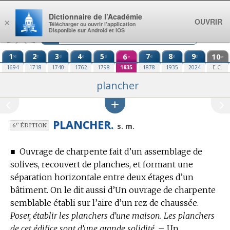
Aller au contenu
Dictionnaire de l’Académie
OUVRIR
×
Télécharger ou ouvrir l’application
Disponible sur Android et iOS
1
2
3
4
5
6
7
8
9
10
re
e
e
e
e
e
e
e
e
e
1694
1718
1740
1762
1798
1835
1878
1935
2024
E.C.
plancher
PLANCHER.
e
s. m.
6
ÉDITION
■
Ouvrage de charpente fait d’un assemblage de
solives, recouvert de planches, et formant une
séparation horizontale entre deux étages d’un
bâtiment.
On le dit aussi d’Un ouvrage de charpente
semblable établi sur l’aire d’un rez de chaussée.
Poser, établir les planchers d’une maison. Les planchers
de cet édifice sont d’une grande solidité.
– Un