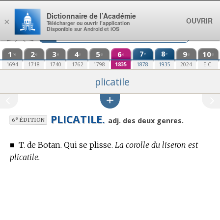
Aller au contenu
Dictionnaire de l’Académie
OUVRIR
×
Télécharger ou ouvrir l’application
Disponible sur Android et iOS
1
2
3
4
5
6
7
8
9
10
e
e
re
e
e
e
e
e
e
e
1694
1718
1740
1762
1798
1835
1878
1935
2024
E.C.
plicatile
PLICATILE.
e
adj. des deux genres.
6
ÉDITION
■
T. de Botan.
Qui se plisse.
La corolle du liseron est
plicatile.