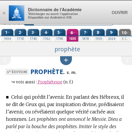
Aller au contenu
Dictionnaire de l’Académie
OUVRIR
×
Télécharger ou ouvrir l’application
Disponible sur Android et iOS
1
2
3
4
5
6
7
8
9
10
re
e
e
e
e
e
e
e
e
e
1694
1718
1740
1762
1798
1835
1878
1935
2024
E.C.
prophète
PROPHÈTE.
e
s. m.
6
ÉDITION
↪
voir aussi :
Prophétesse
(n. f.)
■
Celui qui prédit l’avenir. En parlant des Hébreux, il
se dit de Ceux qui, par inspiration divine, prédisaient
l’avenir, ou révélaient quelque vérité cachée aux
hommes.
Les prophètes ont annoncé le Messie. Dieu a
parlé par la bouche des prophètes. Imiter le style des