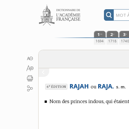
Aller au contenu
1
2
3
re
e
e
1694
1718
174
RAJAH
RAJA.
ou
e
s. m.
6
ÉDITION
■
Nom des princes indous, qui étaien