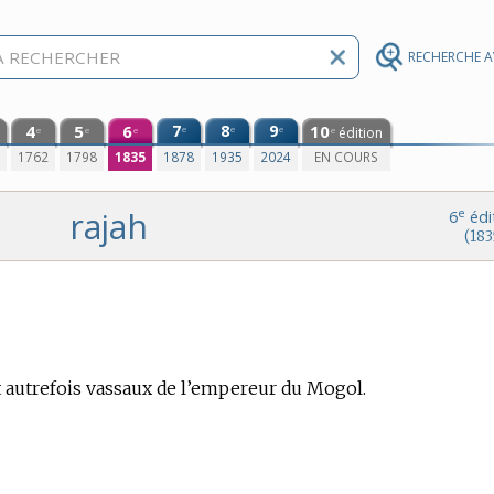
RECHERCHE 
4
5
6
7
8
9
10
e
e
e
édition
e
e
e
e
0
1762
1798
1835
1878
1935
2024
EN COURS
rajah
e
6
édi
(183
t autrefois vassaux de l’empereur du Mogol.