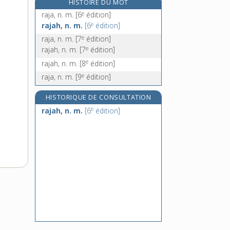
HISTOIRE DU MOT
rajouter, v. tr.
e
raja, n. m.
[6
édition]
rajustement, n. m.
e
rajah, n. m.
[6
édition]
rajuster, v. tr.
e
raja, n. m.
[7
édition]
e
raki, n. m.
rajah, n. m.
[7
édition]
e
rajah, n. m.
[8
édition]
e
raja, n. m.
[9
édition]
HISTORIQUE DE CONSULTATION
e
rajah, n. m.
[6
édition]