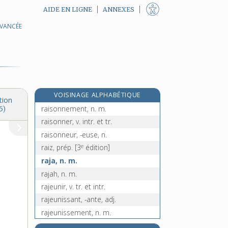
AIDE EN LIGNE
ANNEXES
AVANCÉE
raisiné, n. m.
raison, n. f.
raisonnable, adj.
raisonnablement, adv.
raisonnant, -ante, adj.
VOISINAGE ALPHABÉTIQUE
raisonné, -ée, adj.
tion
raisonnement, n. m.
5)
raisonner, v. intr. et tr.
raisonneur, -euse, n.
e
raiz, prép.
[3
édition]
raja, n. m.
rajah, n. m.
rajeunir, v. tr. et intr.
rajeunissant, -ante, adj.
rajeunissement, n. m.
rajout, n. m.