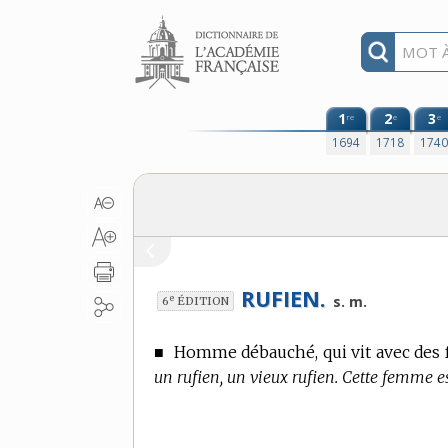
Aller au contenu
1
2
3
re
e
e
1694
1718
174
RUFIEN.
e
s. m.
6
ÉDITION
■
Homme débauché, qui vit avec des f
un rufien, un vieux rufien. Cette femme es