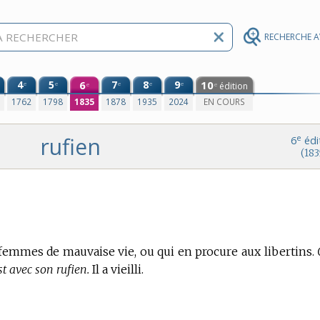
RECHERCHE 
4
5
6
7
8
9
10
e
e
e
e
e
édition
e
e
0
1762
1798
1835
1878
1935
2024
EN COURS
rufien
e
6
édi
(183
emmes de mauvaise vie, ou qui en procure aux libertins.
t avec son rufien.
Il a vieilli.