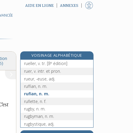
AIDE EN LIGNE
ANNEXES
AVANCÉE
rudoiement, n. m.
rudoyer, v. tr.
rue [I], n. f.
rue [II], n. f.
ruée, n. f.
VOISINAGE ALPHABÉTIQUE
ruelle, n. f.
tion
e
rueller, v. tr.
[8
édition]
5)
ruer, v. intr. et pron.
rueur, -euse, adj.
ruffian, n. m.
rufian, n. m.
ruflette, n. f.
C’est
rugby, n. m.
rugbyman, n. m.
rugbystique, adj.
rugine, n. f.