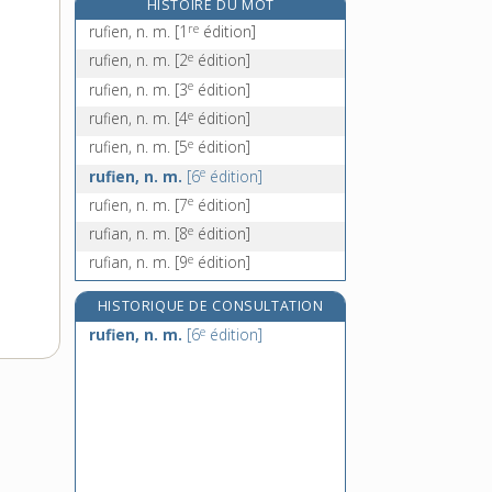
HISTOIRE DU MOT
ruginer, v. tr.
re
rufien, n. m.
[1
édition]
rugir, v. intr.
e
rufien, n. m.
[2
édition]
rugissant, -ante, adj.
e
rufien, n. m.
[3
édition]
rugissement, n. m.
e
rufien, n. m.
[4
édition]
e
rufien, n. m.
[5
édition]
e
rufien, n. m.
[6
édition]
e
rufien, n. m.
[7
édition]
e
rufian, n. m.
[8
édition]
e
rufian, n. m.
[9
édition]
HISTORIQUE DE CONSULTATION
e
rufien, n. m.
[6
édition]