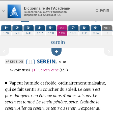
Aller au contenu
Dictionnaire de l’Académie
OUVRIR
×
Télécharger ou ouvrir l’application
Disponible sur Android et iOS
1
2
3
4
5
6
7
8
9
10
re
e
e
e
e
e
e
e
e
e
1694
1718
1740
1762
1798
1835
1878
1935
2024
E.C.
serein
SEREIN.
[II.]
e
s. m.
6
ÉDITION
↪
voir aussi :
[I.]
Serein, eine
(adj.)
■
Vapeur humide et froide, ordinairement malsaine,
qui se fait sentir au coucher du soleil.
Le serein est
plus dangereux en été que dans d’autres saisons. Le
serein est tombé. Le serein pénètre, perce. Craindre le
serein. Aller au serein. Se tenir au serein. S’exposer au