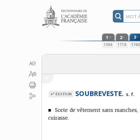
Aller au contenu
1
2
3
e
re
e
1694
1718
174
SOUBREVESTE.
e
s. f.
6
ÉDITION
■
Sorte de vêtement sans manches, q
cuirasse.