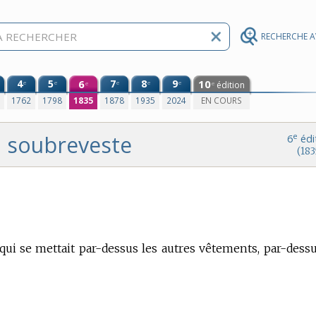
RECHERCHE 
4
5
6
7
8
9
10
e
e
e
e
e
édition
e
e
0
1762
1798
1835
1878
1935
2024
EN COURS
soubreveste
e
6
édi
(183
ui se mettait par-dessus les autres vêtements, par-dessu