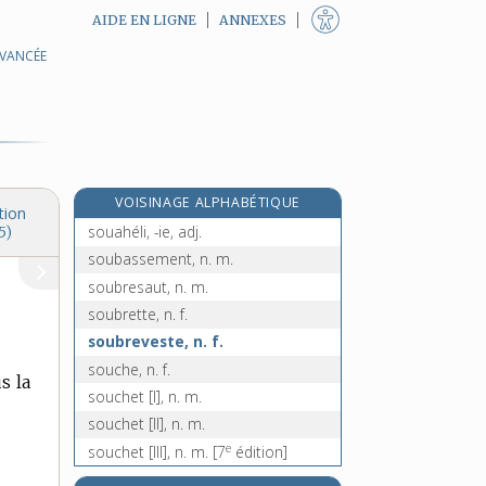
AIDE EN LIGNE
ANNEXES
AVANCÉE
sottement, adv.
sottie, n. f.
sottise, n. f.
sottisier, n. m.
sou, n. m.
VOISINAGE ALPHABÉTIQUE
souabe, adj.
tion
souahéli, -ie, adj.
5)
soubassement, n. m.
soubresaut, n. m.
soubrette, n. f.
soubreveste, n. f.
souche, n. f.
s la
souchet [I], n. m.
souchet [II], n. m.
e
souchet [III], n. m.
[7
édition]
e
souchetage, n. m.
[7
édition]