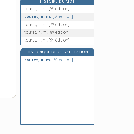
HISTOIRE DU MOT
touriste, n.
e
touret, n. m.
[5
édition]
touristique, adj.
e
touret, n. m.
[6
édition]
tourmaline, n. f.
e
touret, n. m.
[7
édition]
tourment, n. m.
e
touret, n. m.
[8
édition]
e
touret, n. m.
[9
édition]
HISTORIQUE DE CONSULTATION
e
touret, n. m.
[6
édition]