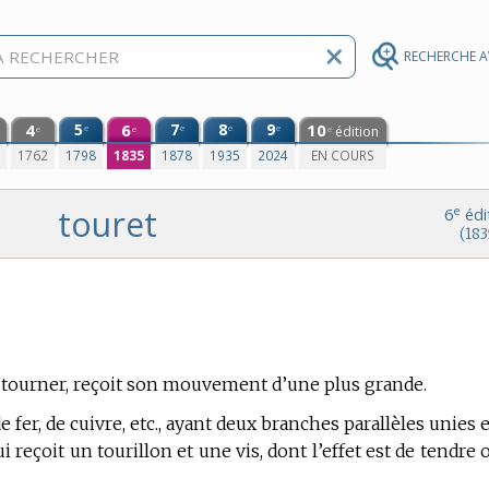
RECHERCHE 
4
5
6
7
8
9
10
e
e
e
e
édition
e
e
e
0
1762
1798
1835
1878
1935
2024
EN COURS
touret
e
6
édi
(183
à tourner, reçoit son mouvement d’une plus grande.
e fer, de cuivre, etc., ayant deux branches parallèles unies 
i reçoit un tourillon et une vis, dont l’effet est de tendre 