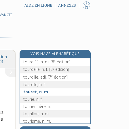
AIDE EN LIGNE
ANNEXES
AVANCÉE
tourbière, n. f.
tourbillon, n. m.
tourbillonnaire, adj.
tourbillonnant, -ante, adj.
tourbillonner, v. intr.
e
VOISINAGE ALPHABÉTIQUE
tourd [I], n. m.
[8
édition]
tion
e
tourd [II], n. m.
[8
édition]
5)
e
tourdelle, n. f.
[8
édition]
e
tourdille, adj.
[7
édition]
tourelle, n. f.
touret, n. m.
tourie, n. f.
tourier, -ière, n.
en
tourillon, n. m.
ou
tourisme, n. m.
tourista, n. f.