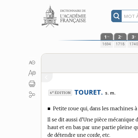
Aller au contenu
1
2
3
re
e
e
1694
1718
174
TOURET.
e
s. m.
6
ÉDITION
■
Petite roue qui, dans les machines 
Il se dit aussi d’Une pièce mécanique d
haut et en bas par une partie pleine qu
de détendre une corde, etc.