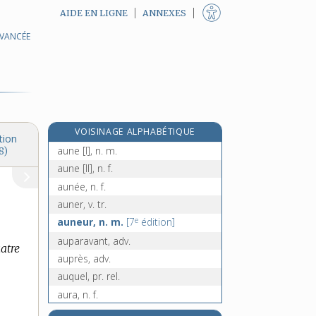
AIDE EN LIGNE
ANNEXES
AVANCÉE
aumônier [I], n. m.
aumônier, -ière [II], adj.
aumônière, n. f.
aumusse, n. f.
aunage, n. m.
VOISINAGE ALPHABÉTIQUE
aunaie, n. f.
tion
aune [I], n. m.
8)
aune [II], n. f.
aunée, n. f.
auner, v. tr.
e
auneur, n. m.
[7
édition]
auparavant, adv.
uatre
auprès, adv.
auquel, pr. rel.
aura, n. f.
auréole, n. f.