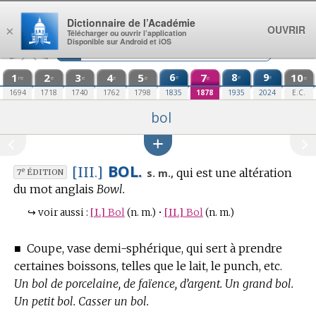
Aller au contenu
Dictionnaire de l’Académie
OUVRIR
×
Télécharger ou ouvrir l’application
Disponible sur Android et iOS
1
2
3
4
5
6
7
8
9
10
e
e
e
re
e
e
e
e
e
e
1694
1718
1740
1762
1798
1835
1878
1935
2024
E.C.
bol
BOL.
[III.]
qui est une altération
e
s. m.,
7
ÉDITION
du mot anglais
Bowl.
↪
voir aussi :
[I.]
Bol
(n. m.)
•
[II.]
Bol
(n. m.)
■
Coupe, vase demi-sphérique, qui sert à prendre
certaines boissons, telles que le lait, le punch, etc.
Un bol de porcelaine, de faïence, d’argent. Un grand bol.
Un petit bol. Casser un bol.