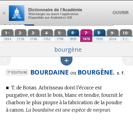
Aller au contenu
Dictionnaire de l’Académie
OUVRIR
×
Télécharger ou ouvrir l’application
Disponible sur Android et iOS
1
2
3
4
5
6
7
8
9
10
e
e
re
e
e
e
e
e
e
e
1694
1718
1740
1762
1798
1835
1878
1935
2024
E.C.
bourgène
BOURDAINE
BOURGÈNE.
ou
e
s. f.
7
ÉDITION
■
T. de Botan.
Arbrisseau dont l’écorce est
purgative, et dont le bois, blanc et tendre, fournit le
charbon le plus propre à la fabrication de la poudre
à canon.
La bourdaine est une espèce de nerprun.