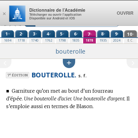
Aller au contenu
Dictionnaire de l’Académie
OUVRIR
×
Télécharger ou ouvrir l’application
Disponible sur Android et iOS
1
2
3
4
5
6
7
8
9
10
re
e
e
e
e
e
e
e
e
e
1694
1718
1740
1762
1798
1835
1878
1935
2024
E.C.
bouterolle
BOUTEROLLE.
e
s. f.
7
ÉDITION
■
Garniture qu’on met au bout d’un fourreau
d’épée.
Une bouterolle d’acier. Une bouterolle d’argent.
Il
s’emploie aussi en
termes de Blason.