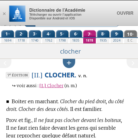
Aller au contenu
Dictionnaire de l’Académie
OUVRIR
×
Télécharger ou ouvrir l’application
Disponible sur Android et iOS
1
2
3
4
5
6
7
8
9
10
re
e
e
e
e
e
e
e
e
e
1694
1718
1740
1762
1798
1835
1878
1935
2024
E.C.
clocher
CLOCHER.
[II.]
e
v. n.
7
ÉDITION
↪
voir aussi :
[I.]
Clocher
(n. m.)
■
Boiter en marchant.
Clocher du pied droit, du côté
droit. Clocher des deux côtés.
Il est familier.
Prov. et fig.,
Il ne faut pas clocher devant les boiteux,
Il ne faut rien faire devant les gens qui semble
leur reprocher quelque défaut naturel.