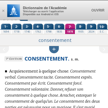
Aller au contenu
Dictionnaire de l’Académie
OUVRIR
×
Télécharger ou ouvrir l’application
Disponible sur Android et iOS
1
2
3
4
5
6
7
8
9
10
re
e
e
e
e
e
e
e
e
e
1694
1718
1740
1762
1798
1835
1878
1935
2024
E.C.
consentement
CONSENTEMENT.
e
s. m.
7
ÉDITION
■
Acquiescement à quelque chose.
Consentement
verbal. Consentement tacite. Consentement exprès.
Consentement par écrit. Consentement forcé.
Consentement volontaire. Donner, refuser son
consentement à quelque chose. Arracher, extorquer le
consentement de quelqu’un. Le consentement des deux
parties est nécessaire pour un mariage. Il s’est marié