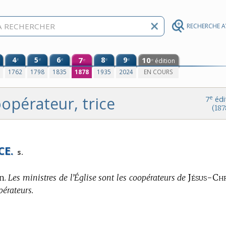
RECHERCHE 
4
5
6
7
8
9
10
e
e
e
e
e
édition
e
e
0
1762
1798
1835
1878
1935
2024
EN COURS
opérateur, trice
e
7
édi
(187
CE.
s.
Jésus-Chr
n.
Les ministres de l’Église sont les coopérateurs de
pérateurs.