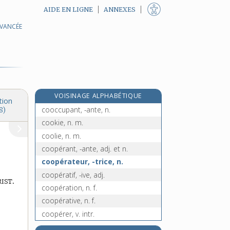
AIDE EN LIGNE
ANNEXES
AVANCÉE
convulsif, -ive, adj.
convulsion, n. f.
convulsionnaire, n.
convulsivement, adv.
e
conyse, n. f.
[4
édition]
VOISINAGE ALPHABÉTIQUE
coobligé, -ée, n.
tion
cooccupant, -ante, n.
8)
cookie, n. m.
coolie, n. m.
coopérant, -ante, adj. et n.
coopérateur, -trice, n.
coopératif, -ive, adj.
ist.
coopération, n. f.
coopérative, n. f.
coopérer, v. intr.
cooptation, n. f.