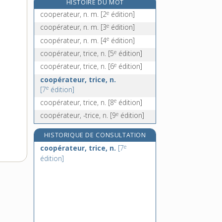
HISTOIRE DU MOT
coopter, v. tr.
e
cooperateur, n. m.
[2
édition]
coordinateur, -trice, n.
e
coopérateur, n. m.
[3
édition]
coordination, n. f.
e
coopérateur, n. m.
[4
édition]
coordonnateur, -trice, n.
e
coopérateur, trice, n.
[5
édition]
e
coopérateur, trice, n.
[6
édition]
coopérateur, trice, n.
e
[7
édition]
e
coopérateur, trice, n.
[8
édition]
e
coopérateur, -trice, n.
[9
édition]
HISTORIQUE DE CONSULTATION
e
coopérateur, trice, n.
[7
édition]