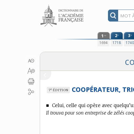
Aller au contenu
1
2
3
e
e
re
1694
1718
174
co
COOPÉRATEUR, TRI
e
7
ÉDITION
■
Celui, celle qui opère avec quelqu’u
Il trouva pour son entreprise de zélés coo