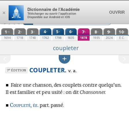
Aller au contenu
Dictionnaire de l’Académie
OUVRIR
×
Télécharger ou ouvrir l’application
Disponible sur Android et iOS
1
2
3
4
5
6
7
8
9
10
e
e
e
re
e
e
e
e
e
e
1694
1718
1740
1762
1798
1835
1878
1935
2024
E.C.
coupleter
COUPLETER.
e
v. a.
7
ÉDITION
■
Faire une chanson, des couplets contre quelqu’un.
Il est familier et peu usité : on dit
Chansonner.
Coupleté, ée.
■
part. passé.