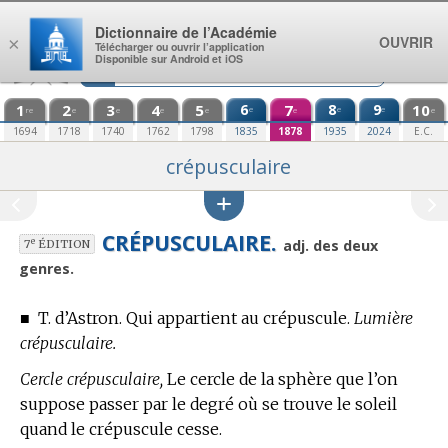
Aller au contenu
Dictionnaire de l’Académie
OUVRIR
×
Télécharger ou ouvrir l’application
Disponible sur Android et iOS
1
2
3
4
5
6
7
8
9
10
e
e
e
re
e
e
e
e
e
e
1694
1718
1740
1762
1798
1835
1878
1935
2024
E.C.
crépusculaire
CRÉPUSCULAIRE.
e
adj. des deux
7
ÉDITION
genres.
■
T. d’Astron.
Qui appartient au crépuscule.
Lumière
crépusculaire.
Cercle crépusculaire,
Le cercle de la sphère que l’on
suppose passer par le degré où se trouve le soleil
quand le crépuscule cesse.