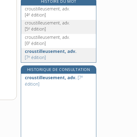
HISTOIRE DU MOT
croûteux, -euse, adj.
croustilleusement, adv.
e
croûtier, n. m.
[6
édition]
e
[4
édition]
croûton, n. m.
croustilleusement, adv.
croyable, adj.
e
[5
édition]
croyance, n. f.
croustilleusement, adv.
e
[6
édition]
croustilleusement, adv.
e
[7
édition]
HISTORIQUE DE CONSULTATION
e
croustilleusement, adv.
[7
édition]