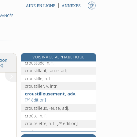
AIDE EN LIGNE
ANNEXES
AVANCÉE
croupière, n. f.
croupion, n. m.
croupir, v. intr.
croupissant, -ante, adj.
croupissement, n. m.
croupon, n. m.
VOISINAGE ALPHABÉTIQUE
tion
croustade, n. f.
8)
croustillant, -ante, adj.
croustille, n. f.
croustiller, v. intr.
croustilleusement, adv.
e
[7
édition]
croustilleux, -euse, adj.
croûte, n. f.
e
croûtelette, n. f.
[7
édition]
croûter, v. intr.