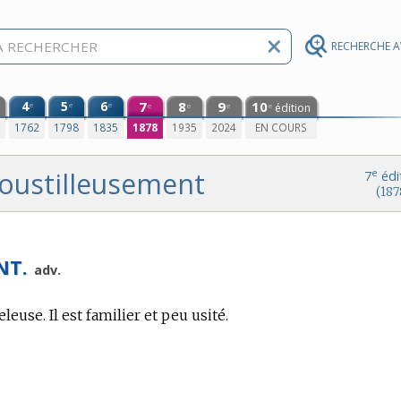
RECHERCHE 
4
5
6
7
8
9
10
e
e
e
édition
e
e
e
e
0
1762
1798
1835
1878
1935
2024
EN COURS
oustilleusement
e
7
édi
(187
NT.
adv.
leuse. Il est familier et peu usité.