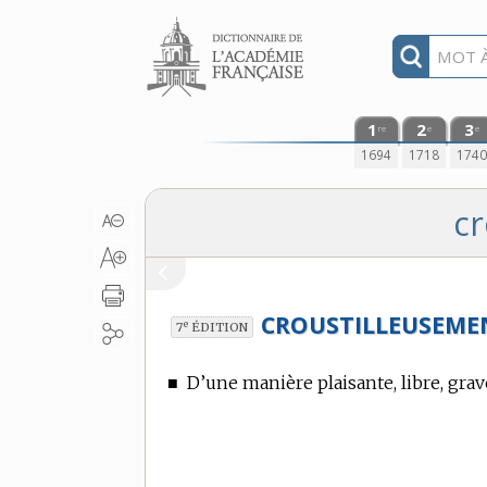
Aller au contenu
1
2
3
re
e
e
1694
1718
174
cr
CROUSTILLEUSEME
e
7
ÉDITION
■
D’une manière plaisante, libre, grave