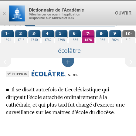
Aller au contenu
Dictionnaire de l’Académie
OUVRIR
×
Télécharger ou ouvrir l’application
Disponible sur Android et iOS
1
2
3
4
5
6
7
8
9
10
re
e
e
e
e
e
e
e
e
e
1694
1718
1740
1762
1798
1835
1878
1935
2024
E.C.
écolâtre
ÉCOLÂTRE.
e
s. m.
7
ÉDITION
■
Il se disait autrefois de L’ecclésiastique qui
dirigeait l’école attachée ordinairement à la
cathédrale, et qui plus tard fut chargé d’exercer une
surveillance sur les maîtres d’école du diocèse.