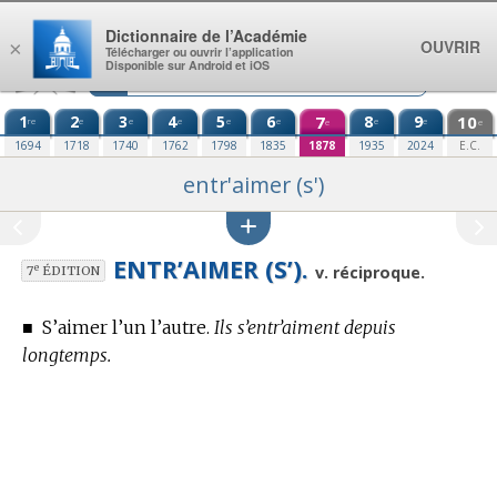
Aller au contenu
Dictionnaire de l’Académie
OUVRIR
×
Télécharger ou ouvrir l’application
Disponible sur Android et iOS
1
2
3
4
5
6
7
8
9
10
re
e
e
e
e
e
e
e
e
e
1694
1718
1740
1762
1798
1835
1878
1935
2024
E.C.
entr'aimer (s')
ENTR’AIMER (S’).
e
v. réciproque.
7
ÉDITION
■
S’aimer l’un l’autre.
Ils s’entr’aiment depuis
longtemps.