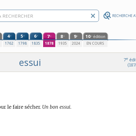
RECHERCHE 
4
5
6
7
8
9
10
e
e
e
édition
e
e
e
e
0
1762
1798
1835
1878
1935
2024
EN COURS
essui
e
7
édi
(187
r le faire sécher.
Un bon essui.