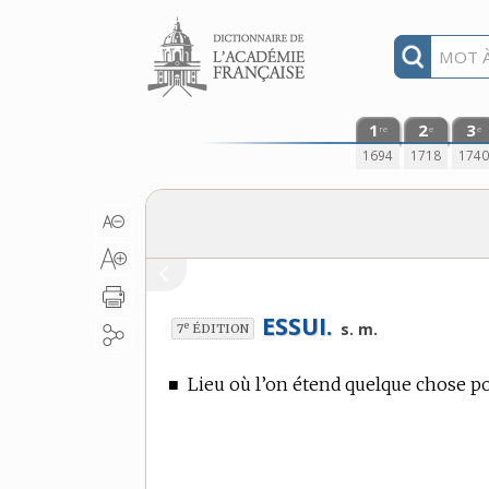
Aller au contenu
1
2
3
re
e
e
1694
1718
174
ESSUI.
e
s. m.
7
ÉDITION
■
Lieu où l’on étend quelque chose pou