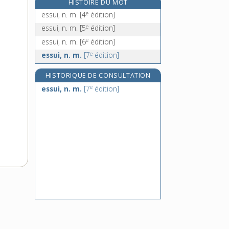
HISTOIRE DU MOT
essuie-verre, n. m.
e
essui, n. m.
[4
édition]
essuyage, n. m.
e
essui, n. m.
[5
édition]
essuyer, v. tr.
e
essui, n. m.
[6
édition]
est, n. m. inv.
e
essui, n. m.
[7
édition]
HISTORIQUE DE CONSULTATION
e
essui, n. m.
[7
édition]