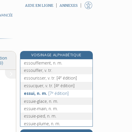
AIDE EN LIGNE
ANNEXES
AVANCÉE
essor, n. m.
essorage, n. m.
e
essorant, ante, adj.
[4
édition]
essorer, v. tr. et pron.
essoreuse, n. f.
VOISINAGE ALPHABÉTIQUE
essoriller, v. tr.
tion
essoufflement, n. m.
8)
essouffler, v. tr.
e
essourisser, v. tr.
[4
édition]
e
essucquer, v. tr.
[4
édition]
e
essui, n. m.
[7
édition]
essuie-glace, n. m.
essuie-main, n. m.
essuie-pied, n. m.
essuie-plume, n. m.
essuie-tout, n. m. inv.