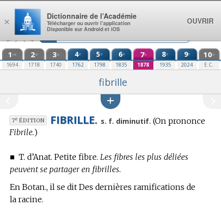
Aller au contenu
Dictionnaire de l’Académie
OUVRIR
×
Télécharger ou ouvrir l’application
Disponible sur Android et iOS
1
2
3
4
5
6
7
8
9
10
e
e
e
e
e
re
e
e
e
e
1694
1718
1740
1762
1798
1835
1878
1935
2024
E.C.
fibrille
FIBRILLE.
(On prononce
e
s. f. diminutif.
7
ÉDITION
Fibrile.
)
■
T. d’Anat.
Petite fibre.
Les fibres les plus déliées
peuvent se partager en fibrilles.
En Botan.,
il se dit Des dernières ramifications de
la racine.