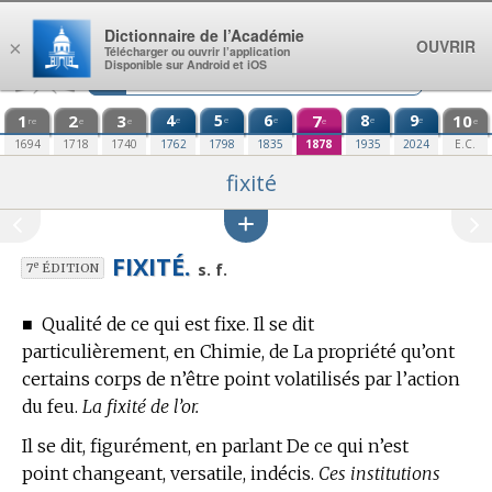
Aller au contenu
Dictionnaire de l’Académie
OUVRIR
×
Télécharger ou ouvrir l’application
Disponible sur Android et iOS
1
2
3
4
5
6
7
8
9
10
e
e
e
e
e
re
e
e
e
e
1694
1718
1740
1762
1798
1835
1878
1935
2024
E.C.
fixité
FIXITÉ.
e
s. f.
7
ÉDITION
■
Qualité de ce qui est fixe. Il se dit
particulièrement,
en Chimie,
de La propriété qu’ont
certains corps de n’être point volatilisés par l’action
du feu.
La fixité de l’or.
Il se dit, figurément, en parlant De ce qui n’est
point changeant, versatile, indécis.
Ces institutions