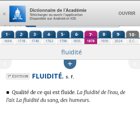
Aller au contenu
Dictionnaire de l’Académie
OUVRIR
×
Télécharger ou ouvrir l’application
Disponible sur Android et iOS
1
2
3
4
5
6
7
8
9
10
re
e
e
e
e
e
e
e
e
e
1694
1718
1740
1762
1798
1835
1878
1935
2024
E.C.
fluidité
FLUIDITÉ.
e
s. f.
7
ÉDITION
■
Qualité de ce qui est fluide.
La fluidité de l’eau, de
l’air. La fluidité du sang, des humeurs.