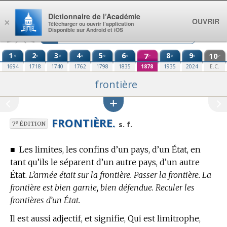
Aller au contenu
Dictionnaire de l’Académie
OUVRIR
×
Télécharger ou ouvrir l’application
Disponible sur Android et iOS
1
2
3
4
5
6
7
8
9
10
re
e
e
e
e
e
e
e
e
e
1694
1718
1740
1762
1798
1835
1878
1935
2024
E.C.
frontière
FRONTIÈRE.
e
s. f.
7
ÉDITION
■
Les limites, les confins d’un pays, d’un État, en
tant qu’ils le séparent d’un autre pays, d’un autre
État.
L’armée était sur la frontière. Passer la frontière. La
frontière est bien garnie, bien défendue. Reculer les
frontières d’un État.
Il est aussi adjectif, et signifie, Qui est limitrophe,